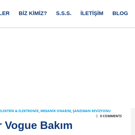
LER
BIZ KIMIZ?
S.S.S.
İLETIŞIM
BLOG
ELEKTRIK & ELEKTRONIK
,
MEKANIK ONARIM
,
ŞANZIMAN REVIZYONU
0 COMMENTS
r Vogue Bakım