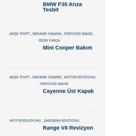
BMW F30 Arıza
Tesbit
ARIZA TESPIT
,
MEKANIK ONARIM
,
PERIYODIK BAKIM
,
YEDEK PARÇA
Mini Cooper Bakım
ARIZA TESPIT
,
MEKANIK ONARIM
,
MOTOR REVIZYONU
,
PERIYODIK BAKIM
Cayenne Üst Kapak
MOTOR REVIZYONU
,
ŞANZIMAN REVIZYONU
Range V8 Revizyon