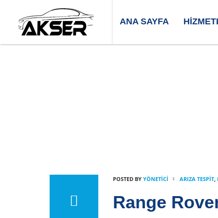
ANA SAYFA
HIZMET
YOU'RE IN:
HOME
POSTED BY
YÖNETICI
ARIZA TESPIT
,
Range Rove