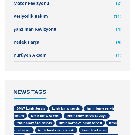
Motor Revizyonu
(2)
Periyodik Bakım
(11)
Şanzıman Revizyonu
(4)
Yedek Parça
(4)
Yürüyen Aksam
(1)
NEWS TAGS
BMW İzmir Servis
izmir bmw servis
izmir bmw servis
forum
izmir bmw servisi
izmir bmw servis tavsiye
izmir bmw özel servis
izmir bornova bmw servisi
izmir
land rover
izmir land rover servis
izmir land rover