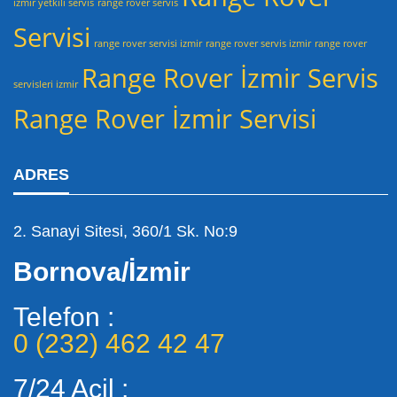
izmir yetkili servis
range rover servis
Servisi
range rover servisi izmir
range rover servis izmir
range rover
Range Rover İzmir Servis
servisleri izmir
Range Rover İzmir Servisi
ADRES
2. Sanayi Sitesi, 360/1 Sk. No:9
Bornova/İzmir
Telefon :
0 (232) 462 42 47
7/24 Acil :