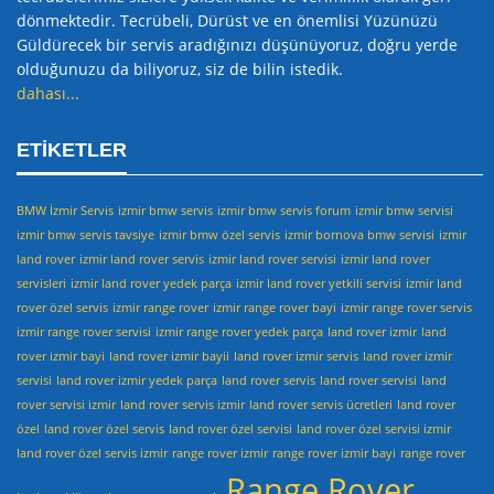
dönmektedir. Tecrübeli, Dürüst ve en önemlisi Yüzünüzü
Güldürecek bir servis aradığınızı düşünüyoruz, doğru yerde
olduğunuzu da biliyoruz, siz de bilin istedik.
dahası...
ETIKETLER
BMW İzmir Servis
izmir bmw servis
izmir bmw servis forum
izmir bmw servisi
izmir bmw servis tavsiye
izmir bmw özel servis
izmir bornova bmw servisi
izmir
land rover
izmir land rover servis
izmir land rover servisi
izmir land rover
servisleri
izmir land rover yedek parça
izmir land rover yetkili servisi
izmir land
rover özel servis
izmir range rover
izmir range rover bayi
izmir range rover servis
izmir range rover servisi
izmir range rover yedek parça
land rover izmir
land
rover izmir bayi
land rover izmir bayii
land rover izmir servis
land rover izmir
servisi
land rover izmir yedek parça
land rover servis
land rover servisi
land
rover servisi izmir
land rover servis izmir
land rover servis ücretleri
land rover
özel
land rover özel servis
land rover özel servisi
land rover özel servisi izmir
land rover özel servis izmir
range rover izmir
range rover izmir bayi
range rover
Range Rover