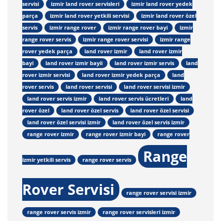
servisi
izmir land rover servisleri
izmir land rover yedek
parça
izmir land rover yetkili servisi
izmir land rover özel
servis
izmir range rover
izmir range rover bayi
izmir
range rover servis
izmir range rover servisi
izmir range
rover yedek parça
land rover izmir
land rover izmir
bayi
land rover izmir bayii
land rover izmir servis
land
rover izmir servisi
land rover izmir yedek parça
land
rover servis
land rover servisi
land rover servisi izmir
land rover servis izmir
land rover servis ücretleri
land
rover özel
land rover özel servis
land rover özel servisi
land rover özel servisi izmir
land rover özel servis izmir
range rover izmir
range rover izmir bayi
range rover
Range
izmir yetkili servis
range rover servis
Rover Servisi
range rover servisi izmir
range rover servis izmir
range rover servisleri izmir