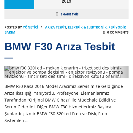
2019
SHARE THIS
POSTED BY
YÖNETICI
ARIZA TESPIT
,
ELEKTRIK & ELEKTRONIK
,
PERIYODIK
BAKIM
0 COMMENTS
BMW F30 Arıza Tesbit
BMW F30 Kasa 2016 Model Aracımız Servisimize Geldiğinde
Arıza İkaz Işığı Yanıyordu. Profesyonel Elemanlarımız
Tarafından “Orijinal BMW Cihazı” ile Müdehale Edildi ve
Sorun Giderildi. Diğer BMW F30 Hizmetlerimiz Başlıca
Şunlardır; izmir BMW F30 320i ed Fren ve Disk, Fren
Sistemleri,…