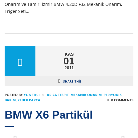
Onarım ve Tamiri İzmir BMW 4.20D F32 Mekanik Onarım,
Triger Seti…
KAS
01
2011
SHARE THIS
POSTED BY
YÖNETICI
ARIZA TESPIT
,
MEKANIK ONARIM
,
PERIYODIK
BAKIM
,
YEDEK PARÇA
0 COMMENTS
BMW X6 Partikül