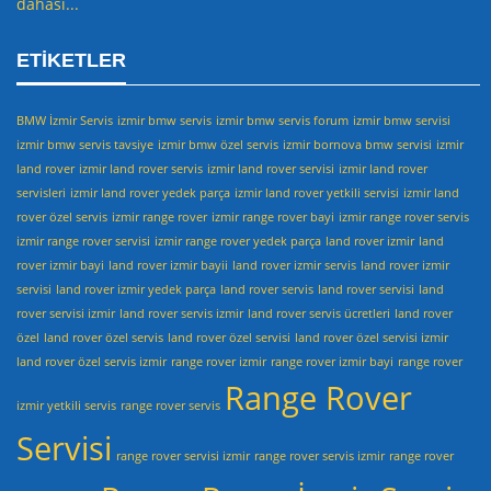
dahası...
ETIKETLER
BMW İzmir Servis
izmir bmw servis
izmir bmw servis forum
izmir bmw servisi
izmir bmw servis tavsiye
izmir bmw özel servis
izmir bornova bmw servisi
izmir
land rover
izmir land rover servis
izmir land rover servisi
izmir land rover
servisleri
izmir land rover yedek parça
izmir land rover yetkili servisi
izmir land
rover özel servis
izmir range rover
izmir range rover bayi
izmir range rover servis
izmir range rover servisi
izmir range rover yedek parça
land rover izmir
land
rover izmir bayi
land rover izmir bayii
land rover izmir servis
land rover izmir
servisi
land rover izmir yedek parça
land rover servis
land rover servisi
land
rover servisi izmir
land rover servis izmir
land rover servis ücretleri
land rover
özel
land rover özel servis
land rover özel servisi
land rover özel servisi izmir
land rover özel servis izmir
range rover izmir
range rover izmir bayi
range rover
Range Rover
izmir yetkili servis
range rover servis
Servisi
range rover servisi izmir
range rover servis izmir
range rover