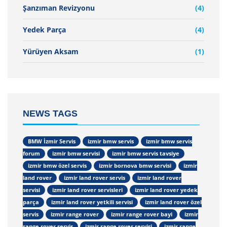
Şanzıman Revizyonu
(4)
Yedek Parça
(4)
Yürüyen Aksam
(1)
NEWS TAGS
BMW İzmir Servis
izmir bmw servis
izmir bmw servis
forum
izmir bmw servisi
izmir bmw servis tavsiye
izmir bmw özel servis
izmir bornova bmw servisi
izmir
land rover
izmir land rover servis
izmir land rover
servisi
izmir land rover servisleri
izmir land rover yedek
parça
izmir land rover yetkili servisi
izmir land rover özel
servis
izmir range rover
izmir range rover bayi
izmir
range rover servis
izmir range rover servisi
izmir range