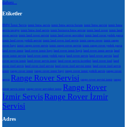
dahası...
Etiketler
BMW İzmir Servis
izmir bmw servis
izmir bmw servis forum
izmir bmw servisi
izmir bmw
servis tavsiye
izmir bmw özel servis
izmir bornova bmw servisi
izmir land rover
izmir land
rover servis
izmir land rover servisi
izmir land rover servisleri
izmir land rover yedek parça
izmir land rover yetkili servisi
izmir land rover özel servis
izmir range rover
izmir range
rover bayi
izmir range rover servis
izmir range rover servisi
izmir range rover yedek parça
land rover izmir
land rover izmir bayi
land rover izmir bayii
land rover izmir servis
land
rover izmir servisi
land rover izmir yedek parça
land rover servis
land rover servisi
land
rover servisi izmir
land rover servis izmir
land rover servis ücretleri
land rover özel
land
rover özel servis
land rover özel servisi
land rover özel servisi izmir
land rover özel servis
izmir
range rover izmir
range rover izmir bayi
range rover izmir yetkili servis
range rover
Range Rover Servisi
servis
range rover servisi izmir
range
Range Rover
rover servis izmir
range rover servisleri izmir
İzmir Servis
Range Rover İzmir
Servisi
Adres