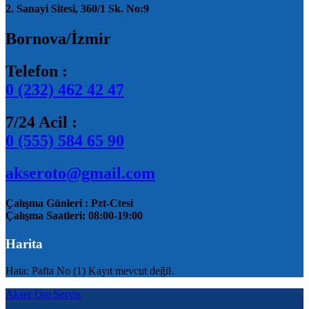
2. Sanayi Sitesi, 360/1 Sk. No:9
Bornova/İzmir
Telefon :
0 (232) 462 42 47
7/24 Acil :
0 (555) 584 65 90
akseroto@gmail.com
Çalışma Günleri : Pzt-Ctesi
Çalışma Saatleri: 08:00-19:00
Harita
Hata: Pafta No (1) Kayıt mevcut değil.
Akser Oto Servis