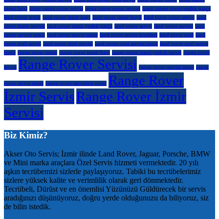
rover bayi
izmir range rover servis
izmir range rover servisi
izmir range rover yedek parça
land rover izmir
land rover izmir bayi
land rover izmir bayii
land rover izmir servis
land
rover izmir servisi
land rover izmir yedek parça
land rover servis
land rover servisi
land
rover servisi izmir
land rover servis izmir
land rover servis ücretleri
land rover özel
land
rover özel servis
land rover özel servisi
land rover özel servisi izmir
land rover özel servis
izmir
range rover izmir
range rover izmir bayi
range rover izmir yetkili servis
range rover
Range Rover Servisi
servis
range rover servisi izmir
range
Range Rover
rover servis izmir
range rover servisleri izmir
İzmir Servis
Range Rover İzmir
Servisi
Biz Kimiz?
Akser Oto Servis; İzmir ilinde Land Rover, Jaguar, Porsche, BMW
ve Mini marka araçlara Özel Servis hizmeti vermektedir. 20 yılı
aşkın tecrübemizi sizlerle paylaşıyoruz. Tabiki bu tecrübelerimiz
sizlere yüksek kalite ve verimlilik olarak geri dönmektedir.
Tecrübeli, Dürüst ve en önemlisi Yüzünüzü Güldürecek bir servis
aradığınızı düşünüyoruz, doğru yerde olduğunuzu da biliyoruz, siz
de bilin istedik.