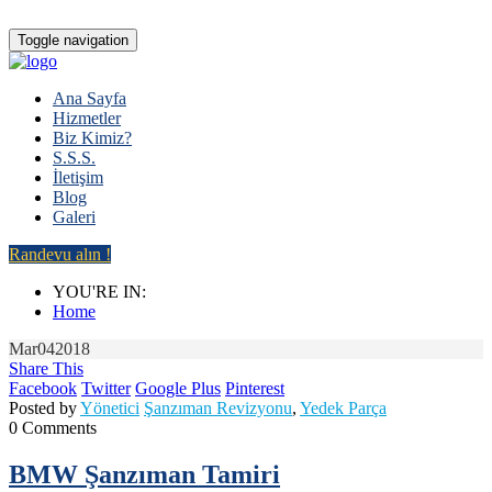
Toggle navigation
Ana Sayfa
Hizmetler
Biz Kimiz?
S.S.S.
İletişim
Blog
Galeri
Randevu alın !
YOU'RE IN:
Home
Mar
04
2018
Share This
Facebook
Twitter
Google Plus
Pinterest
Posted by
Yönetici
Şanzıman Revizyonu
,
Yedek Parça
0 Comments
BMW Şanzıman Tamiri