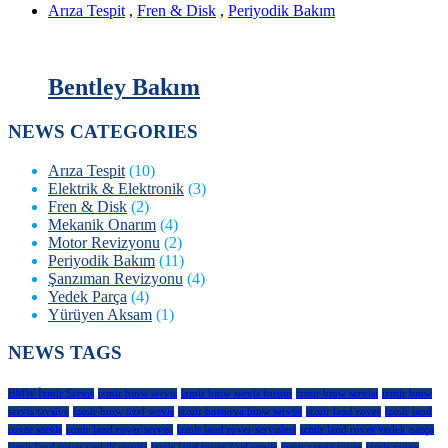
Arıza Tespit
,
Fren & Disk
,
Periyodik Bakım
Bentley Bakım
NEWS CATEGORIES
Arıza Tespit
(10)
Elektrik & Elektronik
(3)
Fren & Disk
(2)
Mekanik Onarım
(4)
Motor Revizyonu
(2)
Periyodik Bakım
(11)
Şanzıman Revizyonu
(4)
Yedek Parça
(4)
Yürüyen Aksam
(1)
NEWS TAGS
BMW İzmir Servis
izmir bmw servis
izmir bmw servis forum
izmir bmw servisi
izmir bmw
servis tavsiye
izmir bmw özel servis
izmir bornova bmw servisi
izmir land rover
izmir land
rover servis
izmir land rover servisi
izmir land rover servisleri
izmir land rover yedek parça
izmir land rover yetkili servisi
izmir land rover özel servis
izmir range rover
izmir range