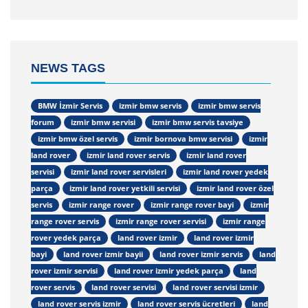
NEWS TAGS
BMW İzmir Servis
izmir bmw servis
izmir bmw servis
forum
izmir bmw servisi
izmir bmw servis tavsiye
izmir bmw özel servis
izmir bornova bmw servisi
izmir
land rover
izmir land rover servis
izmir land rover
servisi
izmir land rover servisleri
izmir land rover yedek
parça
izmir land rover yetkili servisi
izmir land rover özel
servis
izmir range rover
izmir range rover bayi
izmir
range rover servis
izmir range rover servisi
izmir range
rover yedek parça
land rover izmir
land rover izmir
bayi
land rover izmir bayii
land rover izmir servis
land
rover izmir servisi
land rover izmir yedek parça
land
rover servis
land rover servisi
land rover servisi izmir
land rover servis izmir
land rover servis ücretleri
land